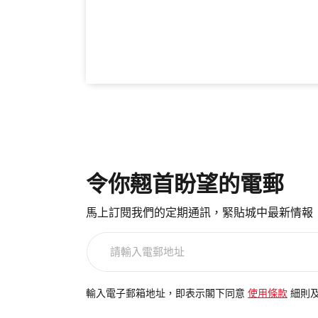
令你翹首盼望的電郵
馬上訂閱我們的定期通訊，緊貼城中最新情報
請
輸
入
電
輸入電子郵箱地址，即表示閣下同意
使用條款
細則
郵