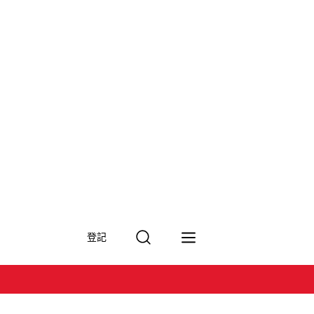
搜
登記
尋