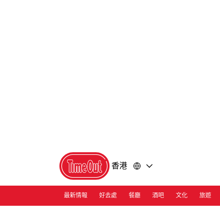
前
前
往
往
內
頁
容
尾
香港
最新情報
好去處
餐廳
酒吧
文化
旅遊