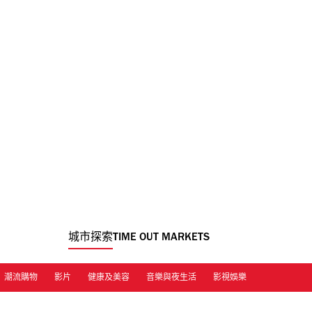
城市探索
TIME OUT MARKETS
潮流購物
影片
健康及美容
音樂與夜生活
影視娛樂