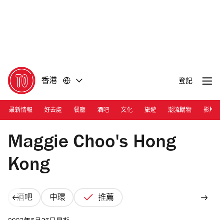
前
前
往
往
內
頁
容
尾
香港
登記
最新情報
好去處
餐廳
酒吧
文化
旅遊
潮流購物
影片
Photograph: Joshua Lin
Maggie Choo's Hong
Kong
酒吧
中環
推薦