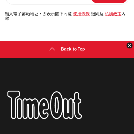
入
電
輸入電子郵箱地址，即表示閣下同意
使用條款
細則及
私隱政策
內
容
郵
地
址
Back to Top