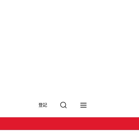
搜
登記
尋