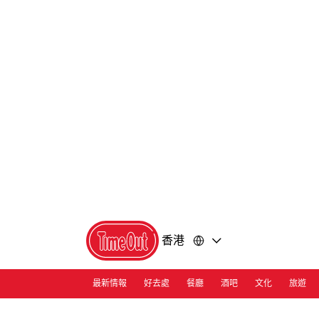
前
前
往
往
內
頁
容
尾
香港
最新情報
好去處
餐廳
酒吧
文化
旅遊