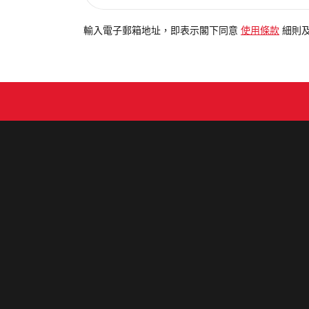
入
電
輸入電子郵箱地址，即表示閣下同意
使用條款
細則
郵
地
址