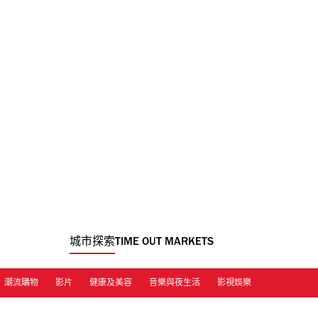
城市探索
TIME OUT MARKETS
潮流購物
影片
健康及美容
音樂與夜生活
影視娛樂