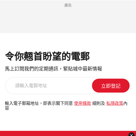
廣告
令你翹首盼望的電郵
馬上訂閱我們的定期通訊，緊貼城中最新情報
請
輸
入
電
輸入電子郵箱地址，即表示閣下同意
使用條款
細則及
私隱政策
內
容
郵
地
址