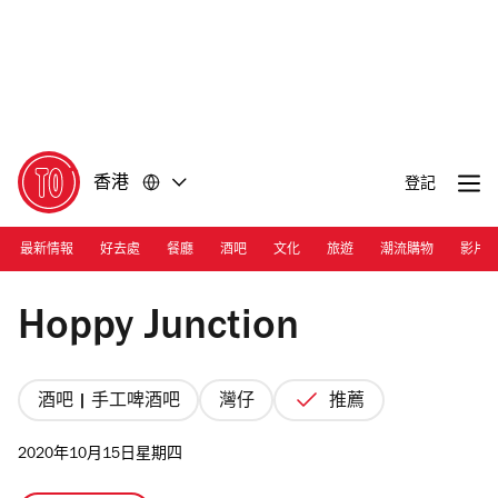
前
前
往
往
內
頁
容
尾
香港
登記
最新情報
好去處
餐廳
酒吧
文化
旅遊
潮流購物
影片
Photograph: Courtesy Hoppy Junction
Hoppy Junction
酒吧 | 手工啤酒吧
灣仔
推薦
2020年10月15日星期四