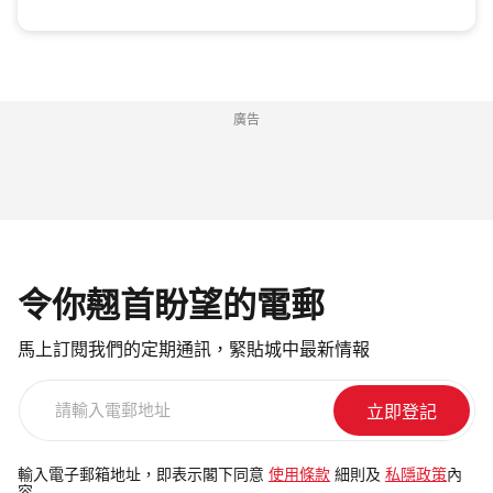
廣告
令你翹首盼望的電郵
馬上訂閱我們的定期通訊，緊貼城中最新情報
請
輸
入
電
輸入電子郵箱地址，即表示閣下同意
使用條款
細則及
私隱政策
內