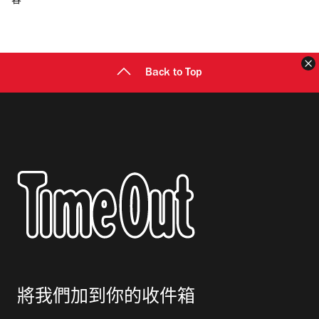
容
郵
地
址
Back to Top
將我們加到你的收件箱