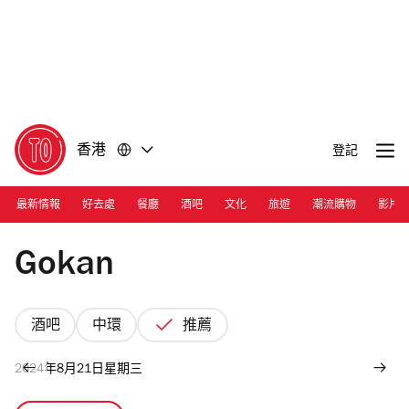
前
前
往
往
內
頁
容
尾
香港
登記
最新情報
好去處
餐廳
酒吧
文化
旅遊
潮流購物
影片
Photograph: Tatum Ancheta
Gokan
酒吧
中環
推薦
2024年8月21日星期三