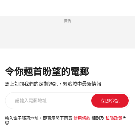
廣告
令你翹首盼望的電郵
馬上訂閱我們的定期通訊，緊貼城中最新情報
請
輸
入
電
輸入電子郵箱地址，即表示閣下同意
使用條款
細則及
私隱政策
內
容
郵
地