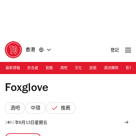
前
前
往
往
內
頁
容
尾
香港
登記
最新情報
好去處
餐廳
酒吧
文化
旅遊
潮流購物
影片
Photograph: Courtesy Foxglove
Foxglove
酒吧
中環
推薦
2025年6月13日星期五