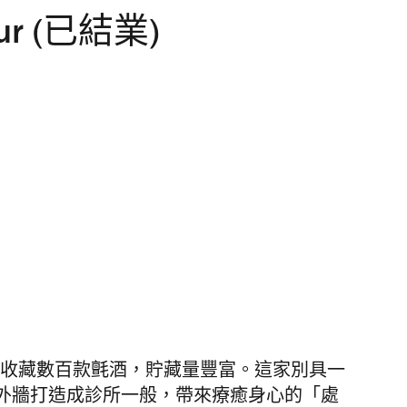
lour (已結業)
Fern’s 收藏數百款氈酒，貯藏量豐富。這家別具一
外牆打造成診所一般，帶來療癒身心的「處