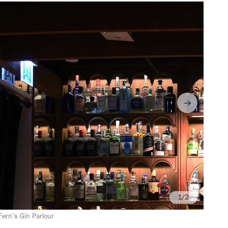
/2
Fern’s Gin Parlour
Ph