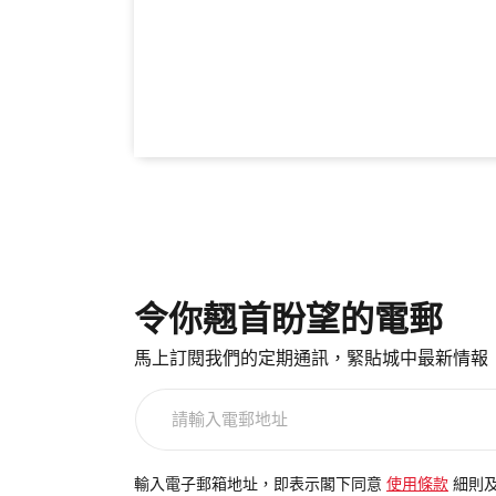
令你翹首盼望的電郵
馬上訂閱我們的定期通訊，緊貼城中最新情報
請
輸
入
電
輸入電子郵箱地址，即表示閣下同意
使用條款
細則