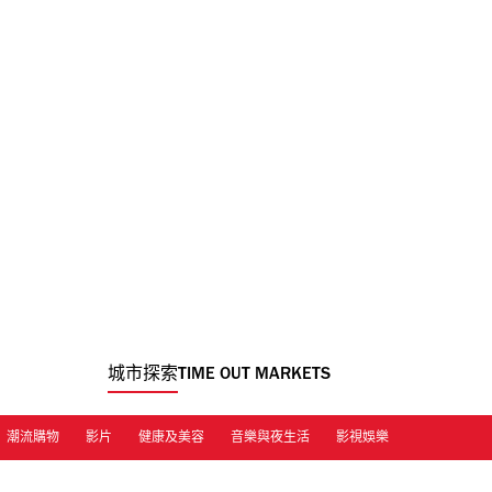
城市探索
TIME OUT MARKETS
潮流購物
影片
健康及美容
音樂與夜生活
影視娛樂