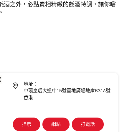
氈酒之外，必點賣相精緻的氈酒特調，讓你嚐
。
地址：
中環皇后大道中15號置地廣場地庫B31A號
香港
指示
網站
打電話