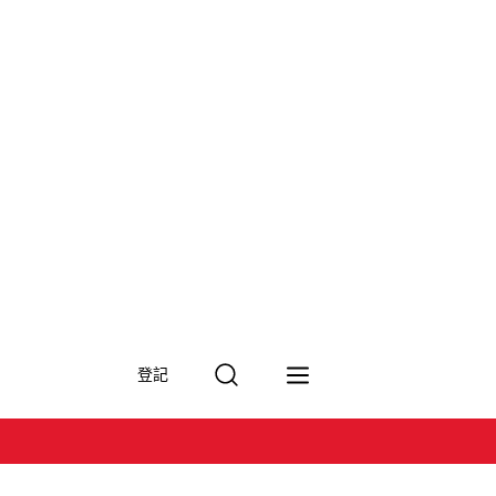
搜
登記
尋