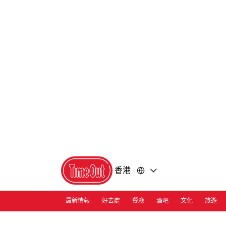
前
前
往
往
內
頁
容
尾
香港
最新情報
好去處
餐廳
酒吧
文化
旅遊