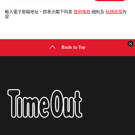
入
電
輸入電子郵箱地址，即表示閣下同意
使用條款
細則及
私隱政策
內
容
郵
地
址
Back to Top