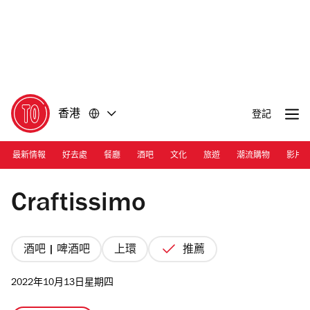
前
前
往
往
內
頁
容
尾
香港
登記
最新情報
好去處
餐廳
酒吧
文化
旅遊
潮流購物
影片
Photograph: TOHK
Craftissimo
酒吧 | 啤酒吧
上環
推薦
2022年10月13日星期四