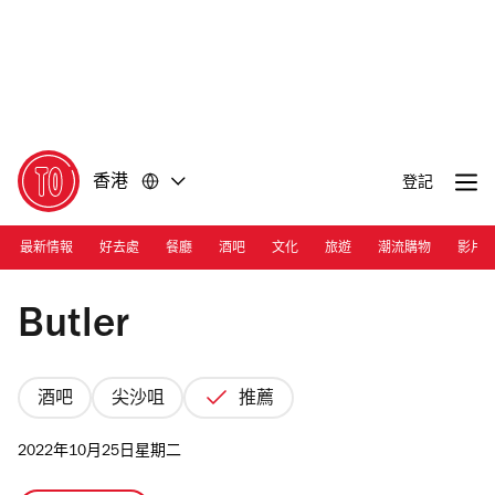
前
前
往
往
內
頁
容
尾
香港
登記
最新情報
好去處
餐廳
酒吧
文化
旅遊
潮流購物
影片
Photograph: Courtesy Butler
Butler
酒吧
尖沙咀
推薦
2022年10月25日星期二