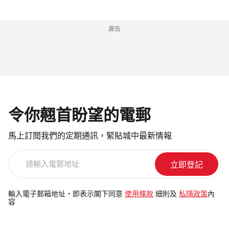
廣告
令你翹首盼望的電郵
馬上訂閱我們的定期通訊，緊貼城中最新情報
請
輸
入
電
輸入電子郵箱地址，即表示閣下同意
使用條款
細則及
私隱政策
內
容
郵
地