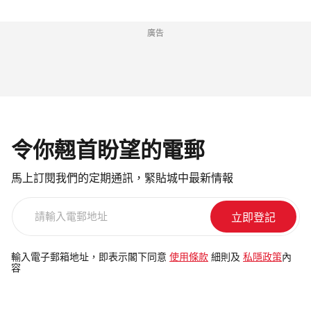
廣告
令你翹首盼望的電郵
馬上訂閱我們的定期通訊，緊貼城中最新情報
請
輸
入
電
輸入電子郵箱地址，即表示閣下同意
使用條款
細則及
私隱政策
內
容
郵
地
址