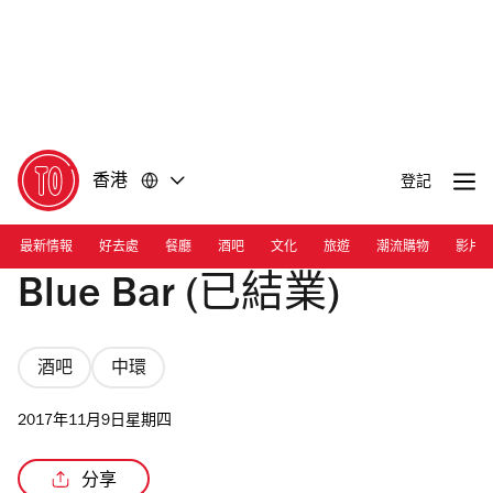
前
前
往
往
內
頁
容
尾
香港
登記
最新情報
好去處
餐廳
酒吧
文化
旅遊
潮流購物
影片
Blue Bar (已結業)
酒吧
中環
2017年11月9日星期四
分享