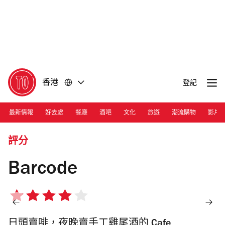
前
前
往
往
內
頁
容
尾
香港
登記
最新情報
好去處
餐廳
酒吧
文化
旅遊
潮流購物
影片
Photograph: Ann Chiu
評分
Barcode
4/5
星
日頭賣啡，夜晚賣手工雞尾酒的 Cafe