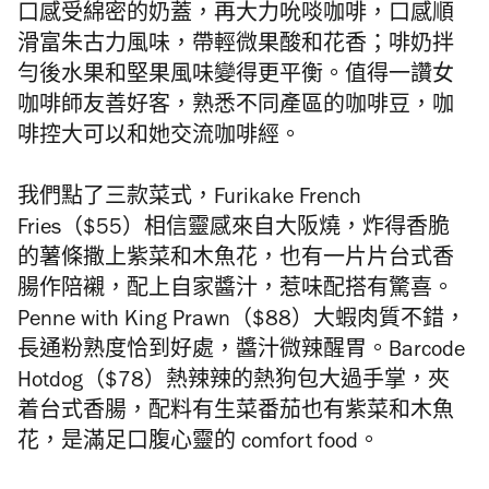
口感受綿密的奶蓋，再大力吮啖咖啡，口感順
滑富朱古力風味，帶輕微果酸和花香；啡奶拌
勻後水果和堅果風味變得更平衡。值得一讚女
咖啡師友善好客，熟悉不同產區的咖啡豆，咖
啡控大可以和她交流咖啡經。
我們點了三款菜式，Furikake French
Fries（$55）相信靈感來自大阪燒，炸得香脆
的薯條撒上紫菜和木魚花，也有一片片台式香
腸作陪襯，配上自家醬汁，惹味配搭有驚喜。
Penne with King Prawn（$88）大蝦肉質不錯，
長通粉熟度恰到好處，醬汁微辣醒胃。Barcode
Hotdog（$78）熱辣辣的熱狗包大過手掌，夾
着台式香腸，配料有生菜番茄也有紫菜和木魚
花，是滿足口腹心靈的 comfort food。