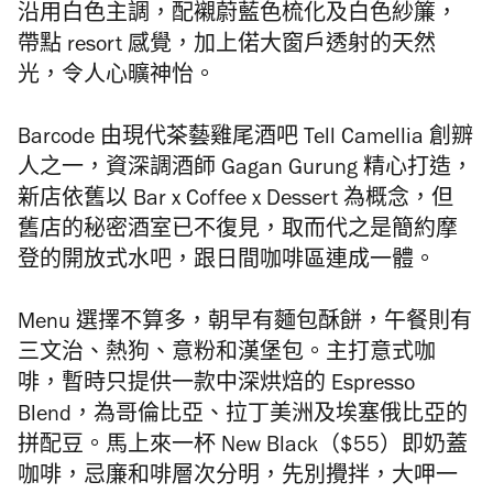
沿用白色主調，配襯蔚藍色梳化及白色紗簾，
帶點 resort 感覺，加上偌大窗戶透射的天然
光，令人心曠神怡。
Barcode 由現代茶藝雞尾酒吧 Tell Camellia 創辧
人之一，資深調酒師 Gagan Gurung 精心打造，
新店依舊以 Bar x Coffee x Dessert 為概念，但
舊店的秘密酒室已不復見，取而代之是簡約摩
登的開放式水吧，跟日間咖啡區連成一體。
Menu 選擇不算多，朝早有麵包酥餅，午餐則有
三文治、熱狗、意粉和漢堡包。主打意式咖
啡，暫時只提供一款中深烘焙的 Espresso
Blend，為哥倫比亞、拉丁美洲及埃塞俄比亞的
拼配豆。馬上來一杯 New Black（$55）即奶蓋
咖啡，忌廉和啡層次分明，先別攪拌，大呷一