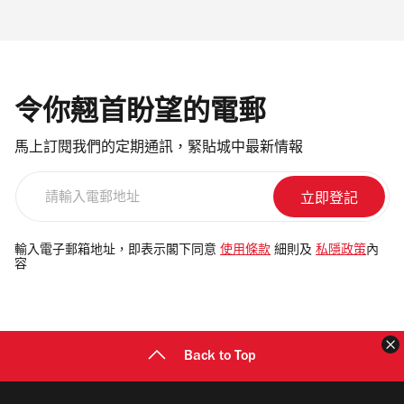
令你翹首盼望的電郵
馬上訂閱我們的定期通訊，緊貼城中最新情報
請
輸
入
電
輸入電子郵箱地址，即表示閣下同意
使用條款
細則及
私隱政策
內
容
郵
地
址
Back to Top