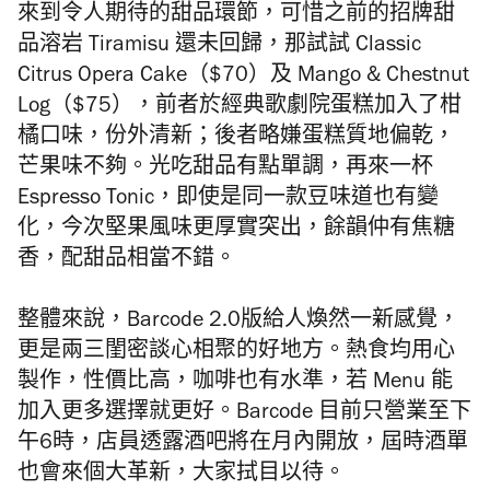
來到令人期待的甜品環節，可惜之前的招牌甜
品溶岩 Tiramisu 還未回歸，那試試 Classic
Citrus Opera Cake（$70）及 Mango & Chestnut
Log（$75），前者於經典歌劇院蛋糕加入了柑
橘口味，份外清新；後者略嫌蛋糕質地偏乾，
芒果味不夠。光吃甜品有點單調，再來一杯
Espresso Tonic，即使是同一款豆味道也有變
化，今次堅果風味更厚實突出，餘韻仲有焦糖
香，配甜品相當不錯。
整體來說，Barcode 2.0版給人煥然一新感覺，
更是兩三閨密談心相聚的好地方。熱食均用心
製作，性價比高，咖啡也有水準，若 Menu 能
加入更多選擇就更好。Barcode 目前只營業至下
午6時，店員透露酒吧將在月內開放，屆時酒單
也會來個大革新，大家拭目以待。