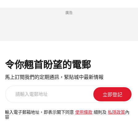
廣告
令你翹首盼望的電郵
馬上訂閱我們的定期通訊，緊貼城中最新情報
請
輸
入
電
輸入電子郵箱地址，即表示閣下同意
使用條款
細則及
私隱政策
內
容
郵
地
址