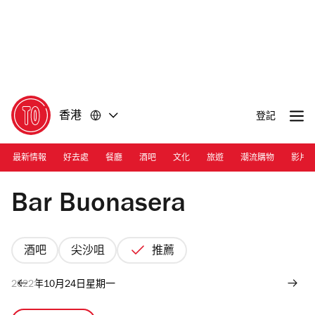
前
前
往
往
內
頁
容
尾
香港
登記
最新情報
好去處
餐廳
酒吧
文化
旅遊
潮流購物
影片
Photograph: TA
Bar Buonasera
酒吧
尖沙咀
推薦
2022年10月24日星期一