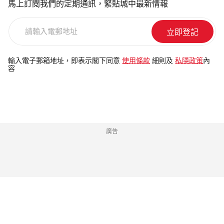
馬上訂閱我們的定期通訊，緊貼城中最新情報
請
輸
入
電
輸入電子郵箱地址，即表示閣下同意
使用條款
細則及
私隱政策
內
容
郵
地
址
廣告