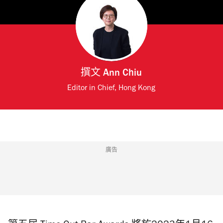
撰文
Ann Chiu
Editor in Chief, Hong Kong
廣告