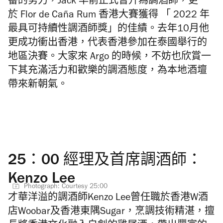
番的努力，Jack 早前正式晉升為調酒師，更
於
Flor de Caña Rum
香港大賽獲得 「
2022
年
最具可持續性調酒師獎」的佳績。去年
10
月他
更成功衝出香港，代表香港參加在泰國舉行的
地區決賽。大家來
Argo
的時候，不妨也欣賞一
下其充滿活力和歡樂的調酒態度，為本地酒壇
帶來新朝氣。
25：00 經理及首席調酒師：
Kenzo Lee
Photograph: Courtesy 25:00
才華洋溢的調酒師
Kenzo Lee
曾任職於香港
W
酒
店
Woobar
及香港東隅
Sugar
，烹調技術精湛，擅