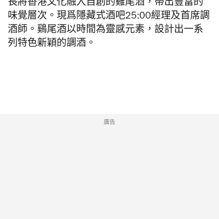
長將香港文化融入自創的雞尾酒，帶出豐富的
味覺層次。現爲隱藏式酒吧
25:00
經理及首席調
酒師。鷄尾酒以時間為靈感元素，設計出一系
列特色新穎的調酒。
廣告