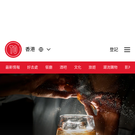
前
前
往
往
內
頁
容
尾
香港
登記
最新情報
好去處
餐廳
酒吧
文化
旅遊
潮流購物
影片