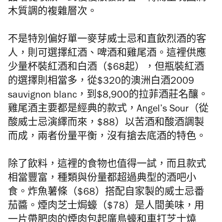
木質調的複雜層次。
不是特別偏好單一麥芽威士忌和直飲烈酒的客
人，則可選擇紅酒、啤酒和雞尾酒。這裡供應
少量杯裝紅酒和白酒（$68起），但瓶裝紅酒
的選擇則相當多，從$320的澳洲白酒2009
sauvignon blanc，到$8,900的拉菲酒莊名釀。
雞尾酒主要都是經典的款式，Angel’s Sour（從
酸威士忌演繹而來，$88）以苦酒和酸酒調製
而成，兩者份量平衡，沒有搶去底酒的特色。
除了飲料，這裡的食物也值得一試，而且款式
相當豐富，種類與份量都超過典型的酒吧小
食。炸魚薯條（$68）搭配自家製的威士忌番
茄醬。煙肉芝士焗蠔（$78）是人間美味，用
一片帶肥肉的煙肉包起廣島蠔和車打芝士燒