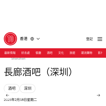
前
前
往
往
內
頁
容
尾
香港
登記
最新情報
好去處
餐廳
酒吧
文化
旅遊
潮流購物
影片
Photograph: Courtesy Long bar | Long bar at Raffles
Shenzhen
長廊酒吧（深圳）
酒吧
深圳
2025年2月18日星期二