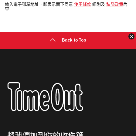
電
輸入電子郵箱地址，即表示閣下同意
使用條款
細則及
私隱政策
內
容
郵
地
址
Back to Top