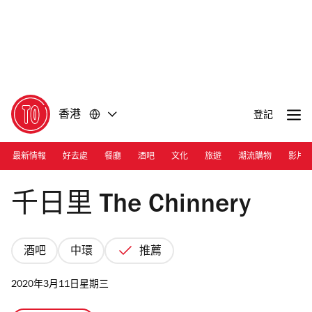
前
前
往
往
內
頁
容
尾
香港
登記
最新情報
好去處
餐廳
酒吧
文化
旅遊
潮流購物
影片
Photograph: Courtesy The Chinnery
千日里 The Chinnery
酒吧
中環
推薦
2020年3月11日星期三