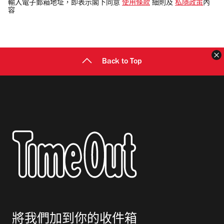
電
輸入電子郵箱地址，即表示閣下同意
使用條款
細則及
私隱政策
內
容
郵
地
址
Back to Top
將我們加到你的收件箱