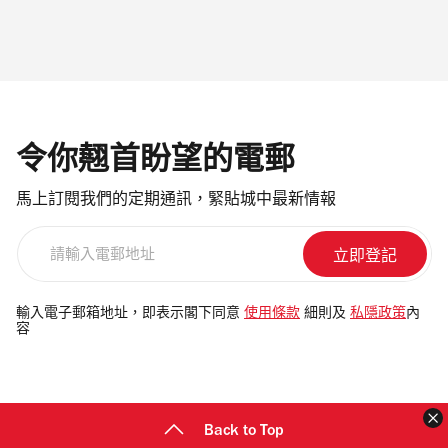
令你翹首盼望的電郵
馬上訂閱我們的定期通訊，緊貼城中最新情報
請
輸
入
電
輸入電子郵箱地址，即表示閣下同意
使用條款
細則及
私隱政策
內
容
郵
地
址
Back to Top