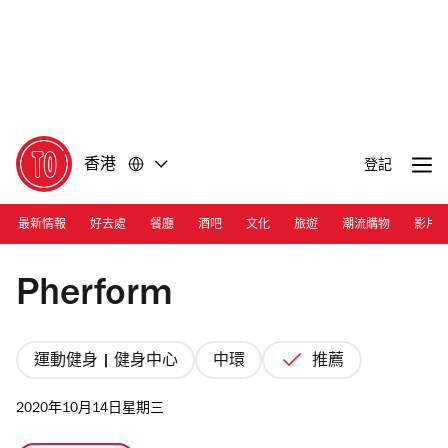
前
前
往
往
內
頁
容
尾
香港
登記
最新情報
好去處
餐廳
酒吧
文化
旅遊
潮流購物
影片
Photograph: Courtesy Pherform
Pherform
運動健身 | 健身中心
中環
推薦
2020年10月14日星期三