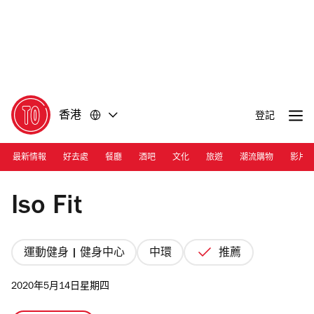
前
前
往
往
內
頁
容
尾
香港
登記
最新情報
好去處
餐廳
酒吧
文化
旅遊
潮流購物
影片
Photograph: Courtesy Iso Fit
Iso Fit
運動健身 | 健身中心
中環
推薦
2020年5月14日星期四