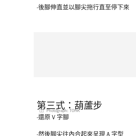
-後腳伸直並以腳尖拖行
直至停下來
第三式：葫蘆步
Photograph: TOHK
-還原 V 字
腳
-然後腳尖往內合起來呈現 A 字型