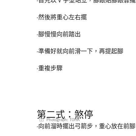
-首先以 V 字型站立，
腳跟貼腳跟靠攏
-然後將重心左右擺
-腳慢慢向前踏出
-準備好就向前滑一下，再提起腳
-重複步驟
第二式：煞停
Photograph: TOHK
-向前溜時擺出弓箭步，
重心放在前腳