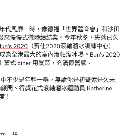
0年代風靡一時，像德福「世界體育會」和沙田
後來慢慢式微陸續結業。今年秋冬，失落已久
Bun's 2020
（賓仕2020滾軸溜冰訓練中心）
成為全港最大的室內滾軸溜冰場。Bun's 2020
式 diner 用餐區，充滿懷舊感。
r，當中不少是年輕一群。無論你是初哥還是久未
 的教學顧問、得獎花式滾軸溜冰運動員
Katherine
度！