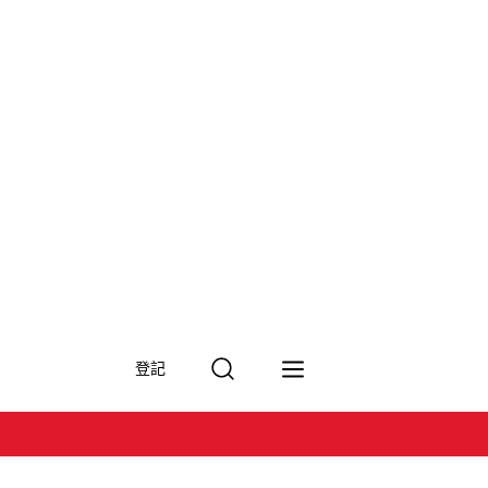
搜
登記
尋