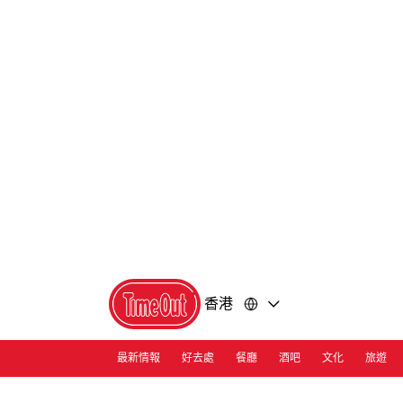
前
前
往
往
內
頁
容
尾
香港
最新情報
好去處
餐廳
酒吧
文化
旅遊