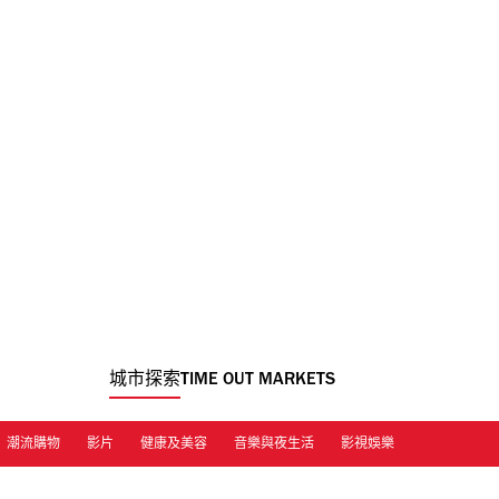
城市探索
TIME OUT MARKETS
潮流購物
影片
健康及美容
音樂與夜生活
影視娛樂