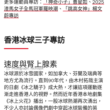
更多運動員專訪：
「神奇小子」
曹星如
、
2025
渣馬女子全馬冠軍羅映潮
、
「跳高女神」楊文
蔚專訪
香港冰球三子專訪
速度與腎上腺素
Photograph: Nichoyyk
冰球源於冰雪國家，如加拿大、芬蘭及瑞典等
地方尤為流行。直到90年代，由木村拓哉主演
的日劇《冰之驕子》成大熱，才讓這項運動逐
漸走進香港人的視野。然而近年香港本地劇集
《冰上火花》播出，一股冰球熱潮再次湧出，
不少人亦討論偶像們劇中穿起冰球裝備的英