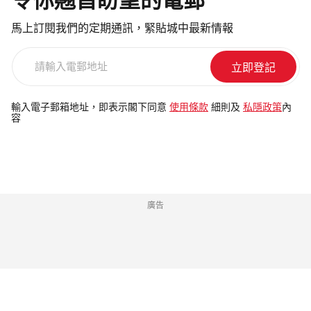
令你翹首盼望的電郵
馬上訂閱我們的定期通訊，緊貼城中最新情報
請
輸
入
電
輸入電子郵箱地址，即表示閣下同意
使用條款
細則及
私隱政策
內
容
郵
地
址
廣告