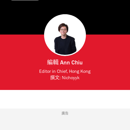
編輯
Ann Chiu
Editor in Chief, Hong Kong
撰文:
Nichoyyk
廣告