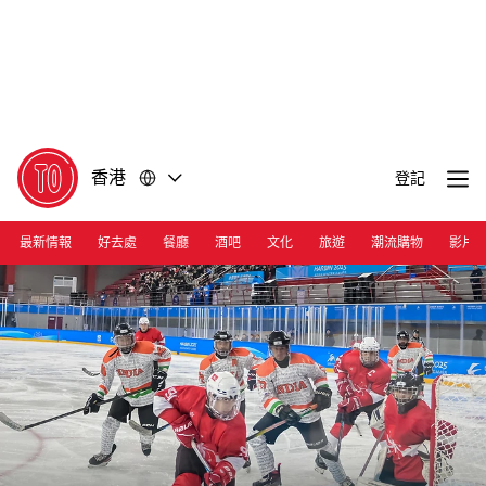
前
前
往
往
內
頁
容
尾
香港
登記
最新情報
好去處
餐廳
酒吧
文化
旅遊
潮流購物
影片