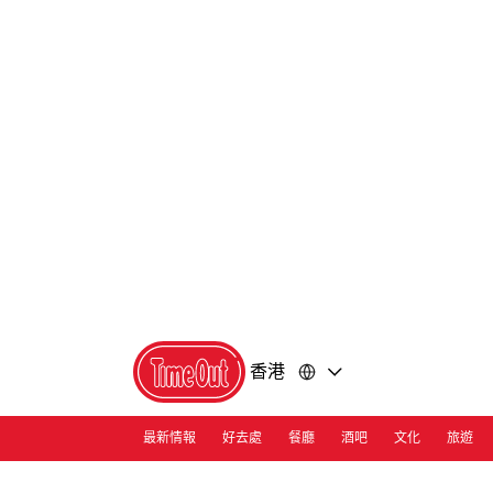
前
前
往
往
內
頁
容
尾
香港
最新情報
好去處
餐廳
酒吧
文化
旅遊