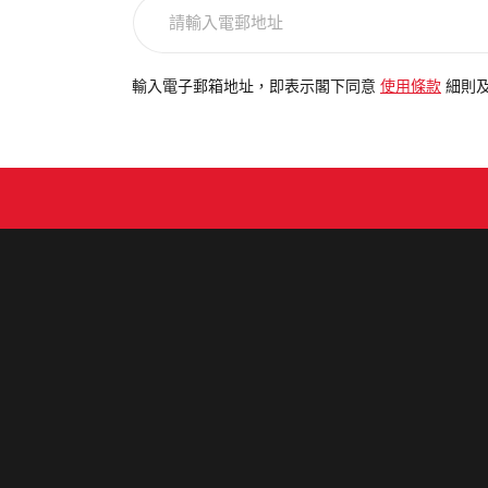
請
輸
入
電
輸入電子郵箱地址，即表示閣下同意
使用條款
細則
郵
地
址