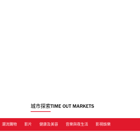
城市探索
TIME OUT MARKETS
潮流購物
影片
健康及美容
音樂與夜生活
影視娛樂