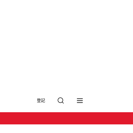
搜
登記
尋