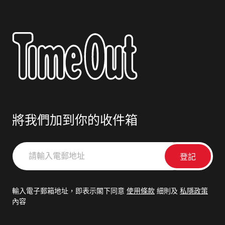
將我們加到你的收件箱
請
輸
入
電
輸入電子郵箱地址，即表示閣下同意
使用條款
細則及
私隱政策
郵
內容
地
址