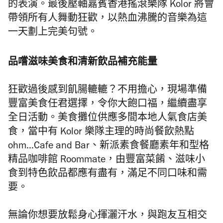
的表演。最後壓軸嘉賓香港搖滾樂隊 Kolor 將會
帶領所有人舞動狂歡，以熱血沸騰的音樂為這
一天劃上完美句號。
品嚐滋味美食和清新飲品補充能量
狂歡過後感到飢腸轆轆？不用擔心，現場準備
豐富美食任君選擇，令你大飽口福，繼續盡享
全日活動。美食攤位供應多間本地人氣食店美
食，當中有 Kolor 樂隊主理的時尚餐飲熱點
ohm…Cafe and Bar、新派素食餐廳素年和型格
精品咖啡館 Roommate，由豐富菜餚、滋味小
食到特色飲品都應有盡有，滿足不同口味和需
要。
無論你想要放鬆身心揮灑汗水，與跑友互相交