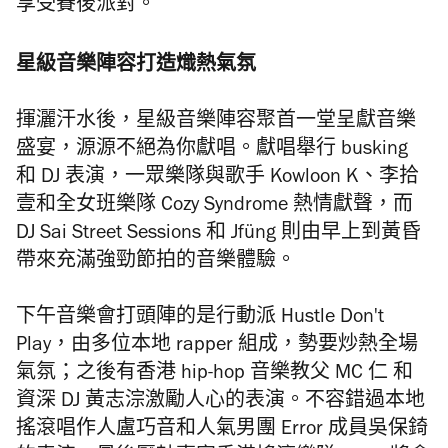
享受賽後派對。
星級音樂陣容打造熾熱氣氛
揮灑汗水後，星級音樂陣容聚首一堂呈獻音樂
盛宴，源源不絕為你獻唱。獻唱舉行 busking
和 DJ 表演，一眾樂隊與歌手 Kowloon K、李拾
壹和全女班樂隊 Cozy Syndrome 熱情獻聲，而
DJ Sai Street Sessions 和 Jfüng 則由早上到黃昏
帶來充滿強勁節拍的音樂體驗。
下午音樂會打頭陣的是行動派 Hustle Don't
Play，由多位本地 rapper 組成，勢要炒熱全場
氣氛；之後有香港 hip-hop 音樂教父 MC 仁 和
資深 DJ 黃志淙激勵人心的表演。不容錯過本地
搖滾唱作人盧巧音和人氣男團 Error 成員吳保錡