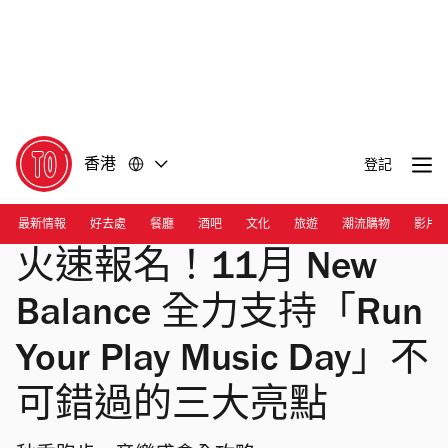
前
前
往
往
內
頁
容
尾
香港
登記
最新情報
好去處
餐廳
酒吧
文化
旅遊
潮流購物
影片
火速報名！11月 New
Balance 全力支持「Run
Your Play Music Day」不
可錯過的三大亮點