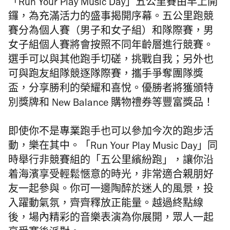
「Run Your Play Music Day」五公里賽由早上開
鑼，為充滿活力的盛事揭開序幕。五公里跑競
賽分為個人賽（男子和女子組）和隊際賽，男
女子組個人賽將會按照不同年齡層進行競賽。
選手可以與其他跑手切磋，挑戰自我；另外也
可與跑友組隊競逐隊際賽，攜手爭奪團隊獎
盃，分享勝利的榮耀和喜悅。優勝者將獲頒特
別獎牌和 New Balance 購物禮券等豐富獎品！
即使你不是專業跑手也可以參加今次的跑步活
動，樂在其中。「Run Your Play Music Day」同
時舉行非競賽組的「五公里繽紛跑」，讓你沿
着海濱享受輕鬆愜意的時光，非常適合親朋好
友一起參與。你可一邊陶醉於迷人的風景，投
入躍動氣氛，齊齊釋放正能量。越過終點線
後，場內精彩的音樂表演為你展開，眾人一起