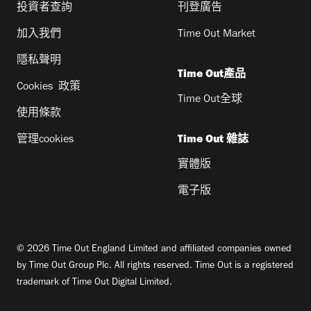
投資者查詢
刊登廣告
加入我們
Time Out Market
隱私聲明
Time Out產品
Cookies 政策
Time Out全球
使用條款
管理cookies
Time Out 雜誌
實體版
電子版
© 2026 Time Out England Limited and affiliated companies owned
by Time Out Group Plc. All rights reserved. Time Out is a registered
trademark of Time Out Digital Limited.