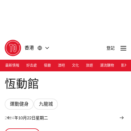
前
前
往
往
內
頁
容
尾
香港
登記
最新情報
好去處
餐廳
酒吧
文化
旅遊
潮流購物
影片
Photograph: Courtesy Asphodel House
恆動館
運動健身
九龍城
2024年10月22日星期二