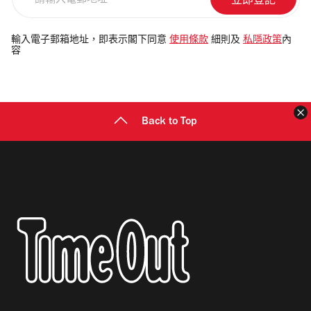
輸
入
電
輸入電子郵箱地址，即表示閣下同意
使用條款
細則及
私隱政策
內
容
郵
地
址
Back to Top