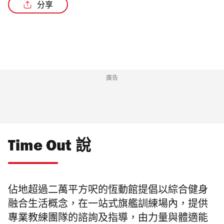
分享
/3
廣告
Time Out 說
佔地超過二萬平方
呎的
恆動館提倡以綜合健身
融合生活概念，
在一站式旗艦訓練場
內
，
提供
專業教練團隊的諮詢及指導，由力量與體適能