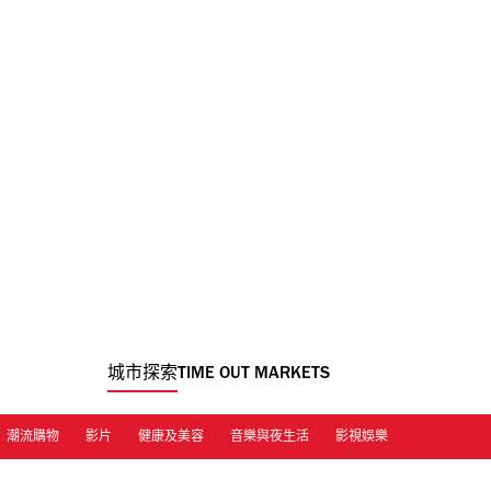
城市探索
TIME OUT MARKETS
潮流購物
影片
健康及美容
音樂與夜生活
影視娛樂