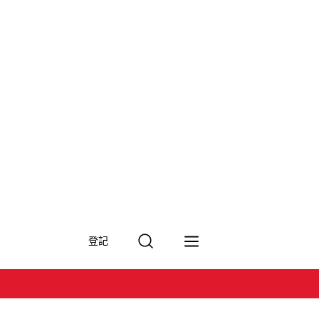
搜
登記
尋