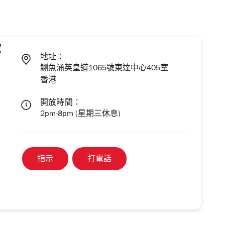
地址：
鰂魚涌英皇道1065號東達中心405室
香港
開放時間：
2pm-8pm (星期三休息)
指示
打電話