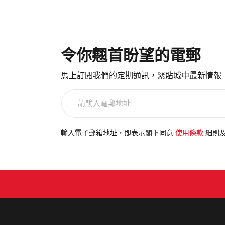
令你翹首盼望的電郵
馬上訂閱我們的定期通訊，緊貼城中最新情報
請
輸
入
電
輸入電子郵箱地址，即表示閣下同意
使用條款
細則
郵
地
址