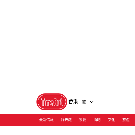
前
前
往
往
內
頁
容
尾
香港
最新情報
好去處
餐廳
酒吧
文化
旅遊