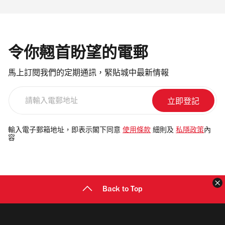
令你翹首盼望的電郵
馬上訂閱我們的定期通訊，緊貼城中最新情報
請
輸
入
電
輸入電子郵箱地址，即表示閣下同意
使用條款
細則及
私隱政策
內
容
郵
地
址
Back to Top