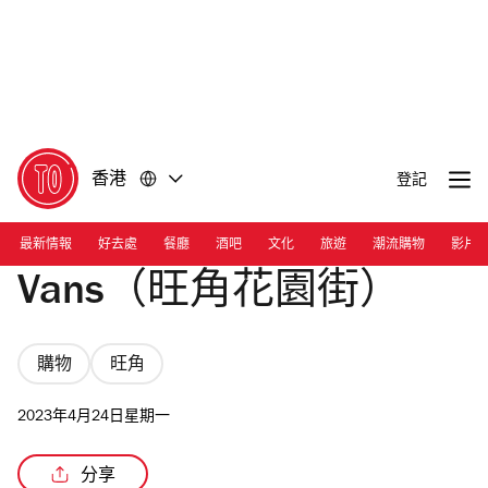
前
前
往
往
內
頁
容
尾
香港
登記
最新情報
好去處
餐廳
酒吧
文化
旅遊
潮流購物
影片
Vans（旺角花園街）
購物
旺角
2023年4月24日星期一
分享