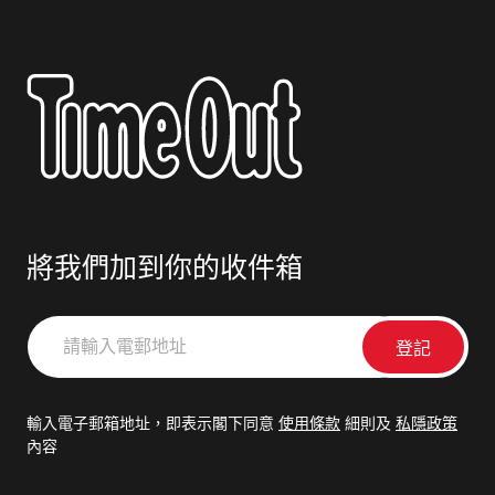
將我們加到你的收件箱
請
輸
入
電
輸入電子郵箱地址，即表示閣下同意
使用條款
細則及
私隱政策
郵
內容
地
址