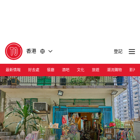
前
前
往
往
內
頁
容
尾
香港
登記
最新情報
好去處
餐廳
酒吧
文化
旅遊
潮流購物
影片