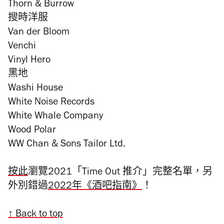
Thorn & Burrow
搜時洋服
Van der Bloom
Venchi
Vinyl Hero
黑地
Washi House
White Noise Records
White Whale Company
Wood Polar
WW Chan & Sons Tailor Ltd.
按此
瀏覽2021「Time Out 推介」完整名單，另
外別錯過
2022年《酒吧指南》
！
↑ Back to top