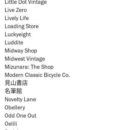
Little Dot Vintage
Live Zero
Lively Life
Loading Store
Luckyeight
Luddite
Midway Shop
Midwest Vintage
Mizunara: The Shop
Modern Classic Bicycle Co.
見山書店
名筆館
Novelty Lane
Obellery
Odd One Out
Oelili