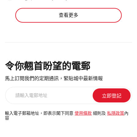
查看更多
令你翹首盼望的電郵
馬上訂閱我們的定期通訊，緊貼城中最新情報
請
輸
入
電
輸入電子郵箱地址，即表示閣下同意
使用條款
細則及
私隱政策
內
容
郵
地
址