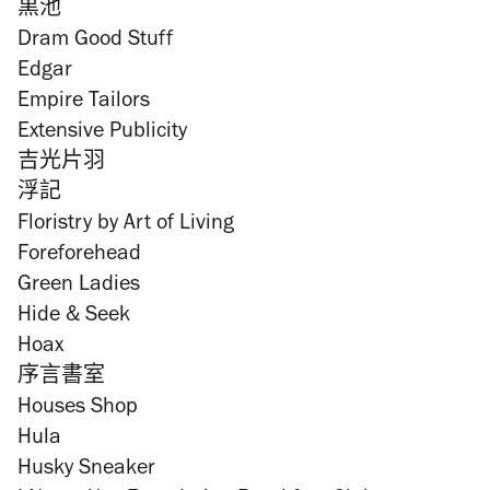
黒池
Dram Good Stuff
Edgar
Empire Tailors
Extensive Publicity
吉光片羽
浮記
Floristry by Art of Living
Foreforehead
Green Ladies
Hide & Seek
Hoax
序言書室
Houses Shop
Hula
Husky Sneaker