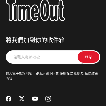
將我們加到你的收件箱
請
輸
入
電
輸入電子郵箱地址，即表示閣下同意
使用條款
細則及
私隱政策
郵
內容
地
址