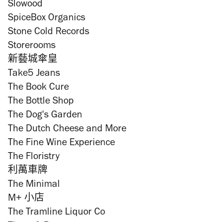
Slowood
SpiceBox Organics
Stone Cold Records
Storerooms
新藝城傘皇
Take5 Jeans
The Book Cure
The Bottle Shop
The Dog's Garden
The Dutch Cheese and More
The Fine Wine Experience
The Floristry
利萬車牌
The Minimal
M+ 小店
The Tramline Liquor Co