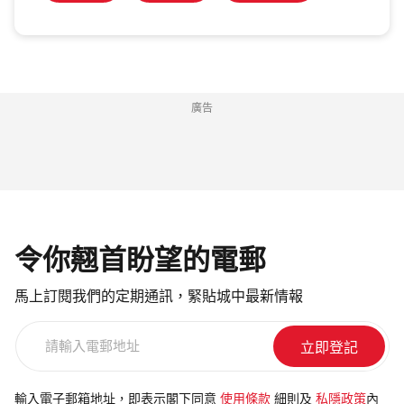
廣告
令你翹首盼望的電郵
馬上訂閱我們的定期通訊，緊貼城中最新情報
請
輸
入
電
輸入電子郵箱地址，即表示閣下同意
使用條款
細則及
私隱政策
內