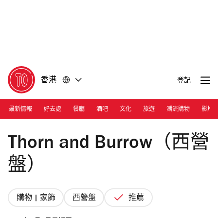
前
前
往
往
內
頁
容
尾
香港
登記
最新情報
好去處
餐廳
酒吧
文化
旅遊
潮流購物
影片
Photograph: Joshua Lin
Thorn and Burrow（西營
盤）
購物 | 家飾
西營盤
推薦