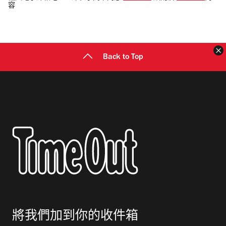
容
郵
地
址
Back to Top
將我們加到你的收件箱