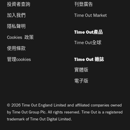
投資者查詢
刊登廣告
加入我們
Time Out Market
隱私聲明
Time Out產品
Cookies 政策
Time Out全球
使用條款
管理cookies
Time Out 雜誌
實體版
電子版
© 2026 Time Out England Limited and affiliated companies owned
by Time Out Group Plc. All rights reserved. Time Out is a registered
trademark of Time Out Digital Limited.