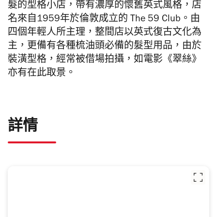
髮的型格小店，帶有濃厚的懷舊英式風格，店
名來自
1959
年於倫敦成立的
The 59 Club
。由
四
個年輕人所主理，整間店以英式復古文化為
主，更備有各種梳油頭必備的髮型用品，由於
裝潢型格，經常被借場拍攝，如電影《翠絲》
亦有在此取景。
詳情