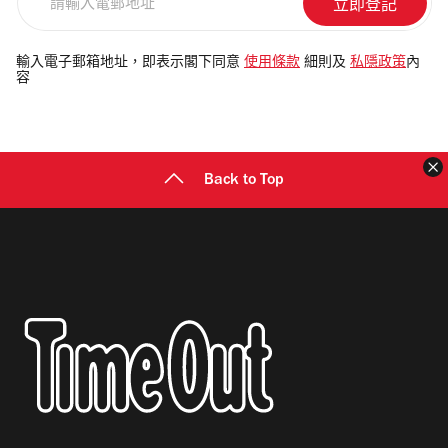
輸
入
電
輸入電子郵箱地址，即表示閣下同意
使用條款
細則及
私隱政策
內
容
郵
地
址
Back to Top