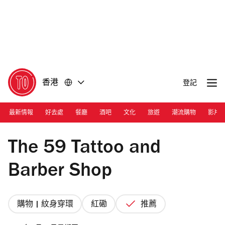
前
前
往
往
內
頁
容
尾
香港
登記
最新情報
好去處
餐廳
酒吧
文化
旅遊
潮流購物
影片
Photograph: Facebook/the59tattoo
The 59 Tattoo and
Barber Shop
購物 | 紋身穿環
紅磡
推薦