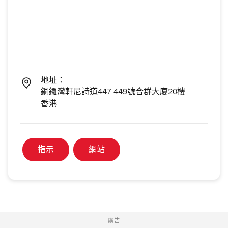
地址：
銅鑼灣軒尼詩道447-449號合群大廈20樓
香港
指示
網站
廣告