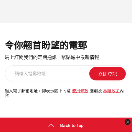
令你翹首盼望的電郵
馬上訂閱我們的定期通訊，緊貼城中最新情報
請
輸
入
電
輸入電子郵箱地址，即表示閣下同意
使用條款
細則及
私隱政策
內
容
郵
地
址
Back to Top