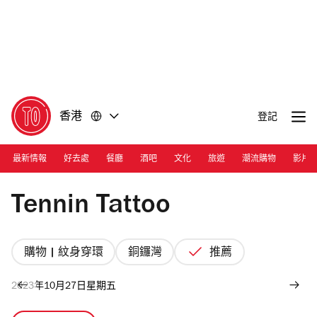
前
前
往
往
內
頁
容
尾
香港
登記
最新情報
好去處
餐廳
酒吧
文化
旅遊
潮流購物
影片
Photograph: Courtesy Tennin Tattoo | Tennin Tattoo studio
Tennin Tattoo
購物 | 紋身穿環
銅鑼灣
推薦
2023年10月27日星期五