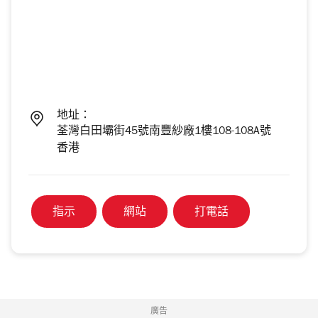
地址：
荃灣白田壩街45號南豐紗廠1樓108-108A號
香港
指示
網站
打電話
廣告