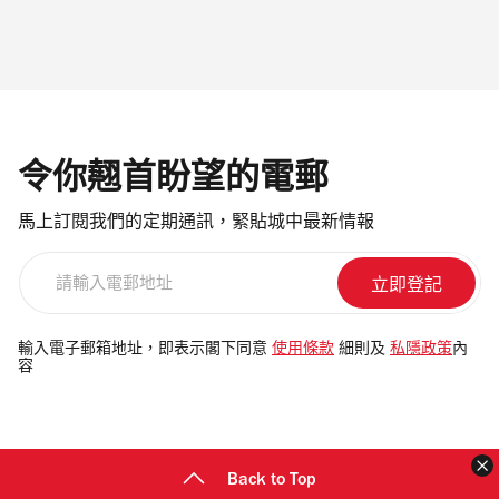
令你翹首盼望的電郵
馬上訂閱我們的定期通訊，緊貼城中最新情報
請
輸
入
電
輸入電子郵箱地址，即表示閣下同意
使用條款
細則及
私隱政策
內
容
郵
地
址
Back to Top