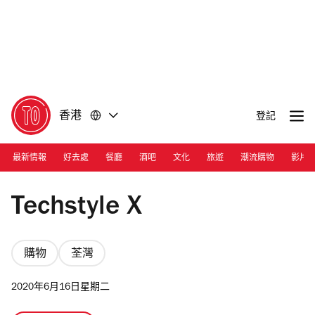
前
前
往
往
內
頁
容
尾
香港
登記
最新情報
好去處
餐廳
酒吧
文化
旅遊
潮流購物
影片
Photograph: Courtesy The Mills Fabrica
Techstyle X
購物
荃灣
2020年6月16日星期二