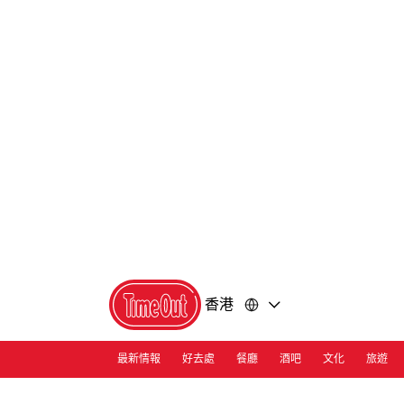
前
前
往
往
內
頁
容
尾
香港
最新情報
好去處
餐廳
酒吧
文化
旅遊