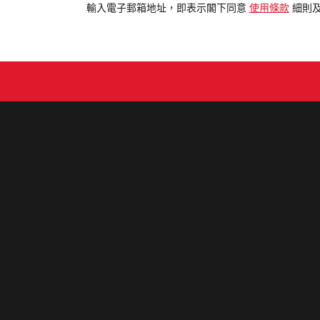
電
輸入電子郵箱地址，即表示閣下同意
使用條款
細則
郵
地
址