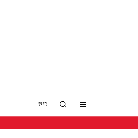
搜
登記
尋