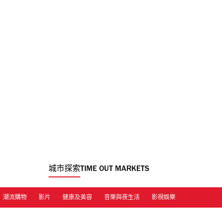
城市探索
TIME OUT MARKETS
潮流購物
影片
健康及美容
音樂與夜生活
影視娛樂