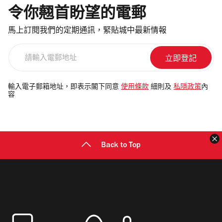
令你翹首盼望的電郵
馬上訂閱我們的定期通訊，緊貼城中最新情報
請
輸
入
電
輸入電子郵箱地址，即表示閣下同意
使用條款
細則及
私隱政策
內
容
郵
地
址
Back to Top