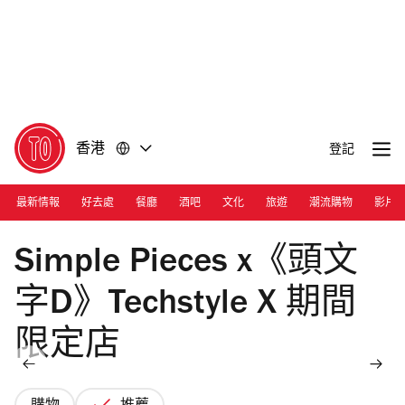
前
前
往
往
內
頁
容
尾
香港
登記
最新情報
好去處
餐廳
酒吧
文化
旅遊
潮流購物
影片
Photograph: Courtesy The Mills Fabrica
Simple Pieces x《頭文
字D》Techstyle X 期間
限定店