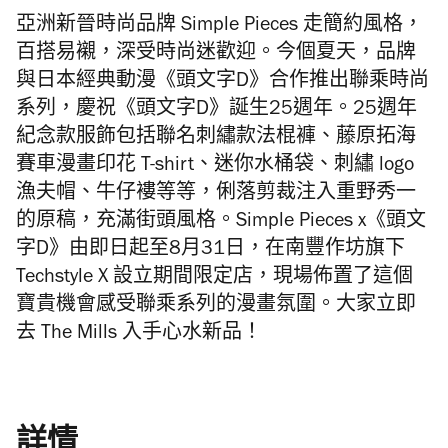
亞洲新晉時尚品牌 Simple Pieces 走簡約風格，
百搭易襯，深受時尚迷歡迎。今個夏天，品牌
與日本經典動漫《頭文字D》合作推出聯乘時尚
系列，慶祝《頭文字D》誕生25週年。25週年
紀念款服飾包括聯名刺繡款法棍褲、藤原拓海
賽車漫畫印花 T-shirt、迷你水桶袋、刺繡 logo
漁夫帽、牛仔褸等等，俐落剪裁注入重野秀一
的原稿，充滿街頭風格。Simple Pieces x《頭文
字D》由即日起至8月31日，在
南豐作坊旗下
Techstyle X 設立期間限定店，現場佈置了這個
寶貴機會感受聯乘系列的漫畫氛圍。大家立即
去 The Mills 入手心水新品！
詳情