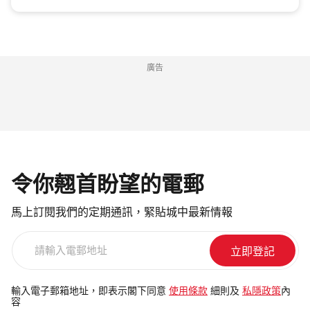
廣告
令你翹首盼望的電郵
馬上訂閱我們的定期通訊，緊貼城中最新情報
請
輸
入
電
輸入電子郵箱地址，即表示閣下同意
使用條款
細則及
私隱政策
內
容
郵