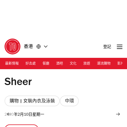
前
前
往
往
內
頁
容
尾
香港
登記
最新情報
好去處
餐廳
酒吧
文化
旅遊
潮流購物
影片
Photograph: Courtesy Sheer
Sheer
購物 | 女裝內衣及泳裝
中環
2020年2月10日星期一