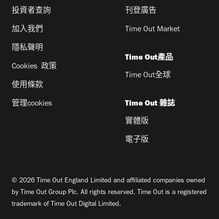
投資者查詢
刊登廣告
加入我們
Time Out Market
隱私聲明
Time Out產品
Cookies 政策
Time Out全球
使用條款
管理cookies
Time Out 雜誌
實體版
電子版
© 2026 Time Out England Limited and affiliated companies owned
by Time Out Group Plc. All rights reserved. Time Out is a registered
trademark of Time Out Digital Limited.