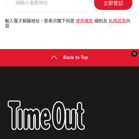
輸
入
電
輸入電子郵箱地址，即表示閣下同意
使用條款
細則及
私隱政策
內
容
郵
地
址
Back to Top