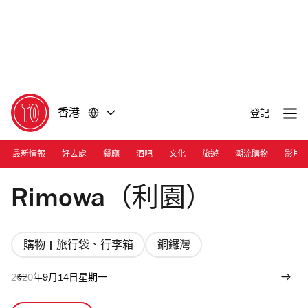
前
前
往
往
內
頁
容
尾
香港
登記
最新情報
好去處
餐廳
酒吧
文化
旅遊
潮流購物
影片
Photograph: Courtesy Rimowa
Rimowa（利園）
購物 | 旅行袋、行李箱
銅鑼灣
2020年9月14日星期一