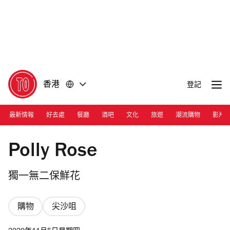
前
前
往
往
內
頁
容
尾
香港
登記
最新情報
好去處
餐廳
酒吧
文化
旅遊
潮流購物
影片
Photograph: Nicholas Wong
Polly Rose
獨一無二保鮮花
購物
尖沙咀