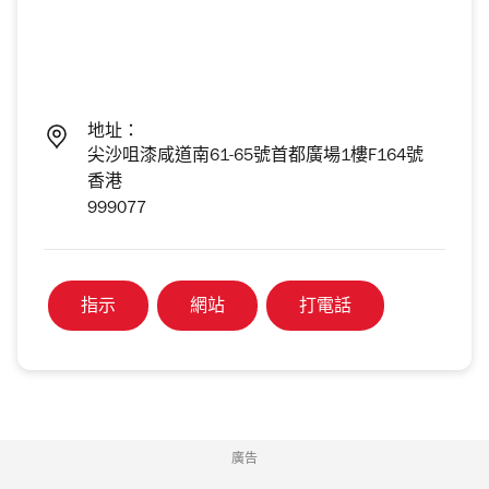
地址：
尖沙咀漆咸道南61-65號首都廣場1樓F164號
香港
999077
指示
網站
打電話
廣告