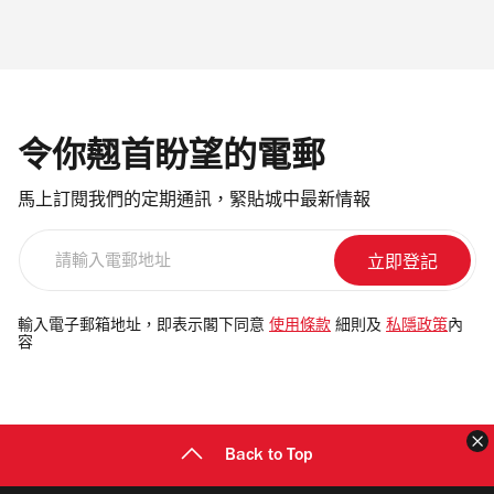
令你翹首盼望的電郵
馬上訂閱我們的定期通訊，緊貼城中最新情報
請
輸
入
電
輸入電子郵箱地址，即表示閣下同意
使用條款
細則及
私隱政策
內
容
郵
地
址
Back to Top