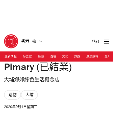
前
前
往
往
內
頁
容
尾
香港
登記
最新情報
好去處
餐廳
酒吧
文化
旅遊
潮流購物
影片
Pimary (已結業)
大埔鄉郊綠色生活概念店
購物
大埔
2020年9月1日星期二