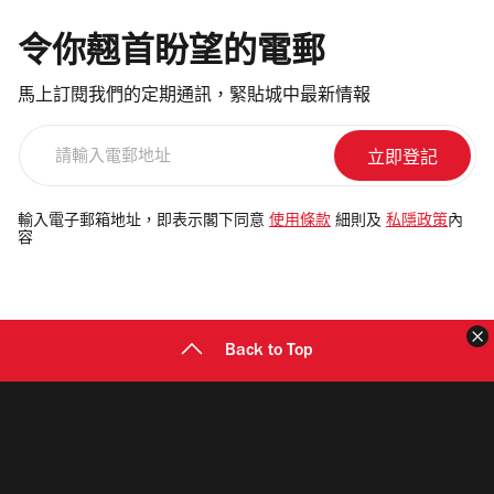
令你翹首盼望的電郵
馬上訂閱我們的定期通訊，緊貼城中最新情報
請
輸
入
電
輸入電子郵箱地址，即表示閣下同意
使用條款
細則及
私隱政策
內
容
郵
地
址
Back to Top