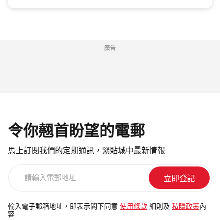
廣告
令你翹首盼望的電郵
馬上訂閱我們的定期通訊，緊貼城中最新情報
請
輸
入
電
輸入電子郵箱地址，即表示閣下同意
使用條款
細則及
私隱政策
內
容
郵