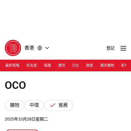
前
前
往
往
內
頁
容
尾
香港
登記
最新情報
好去處
餐廳
酒吧
文化
旅遊
潮流購物
影片
Photograph: Courtesy OCO
OCO
購物
中環
推薦
2025年10月28日星期二