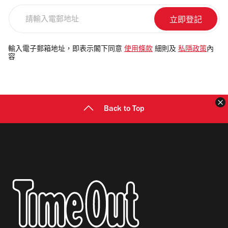
請
輸
入
電
輸入電子郵箱地址，即表示閣下同意
使用條款
細則及
私隱政策
內
容
郵
地
址
Back to Top