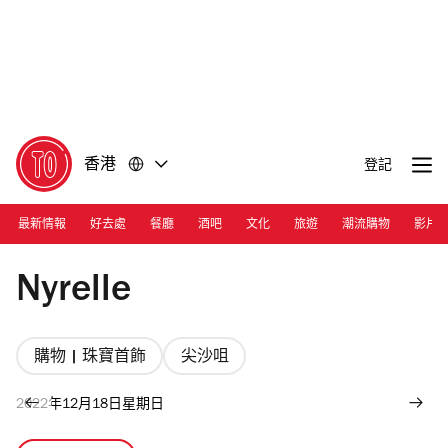
前
前
往
往
內
頁
容
尾
香港
登記
最新情報
好去處
餐廳
酒吧
文化
旅遊
潮流購物
影片
Photograph: Courtesy Nyrelle
Nyrelle
購物 | 珠寶首飾
尖沙咀
2022年12月18日星期日