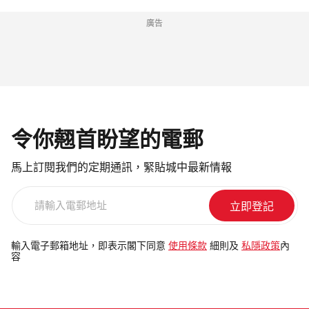
廣告
令你翹首盼望的電郵
馬上訂閱我們的定期通訊，緊貼城中最新情報
請
輸
入
電
輸入電子郵箱地址，即表示閣下同意
使用條款
細則及
私隱政策
內
容
郵
地
址