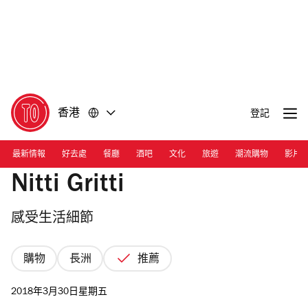
前
前
往
往
內
頁
容
尾
香港
登記
最新情報
好去處
餐廳
酒吧
文化
旅遊
潮流購物
影片
Nitti Gritti
感受生活細節
購物
長洲
推薦
2018年3月30日星期五