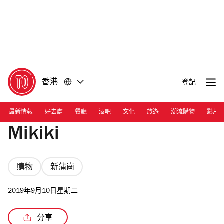
前
前
往
往
內
頁
容
尾
香港
登記
最新情報
好去處
餐廳
酒吧
文化
旅遊
潮流購物
影片
Mikiki
購物
新蒲崗
2019年9月10日星期二
分享