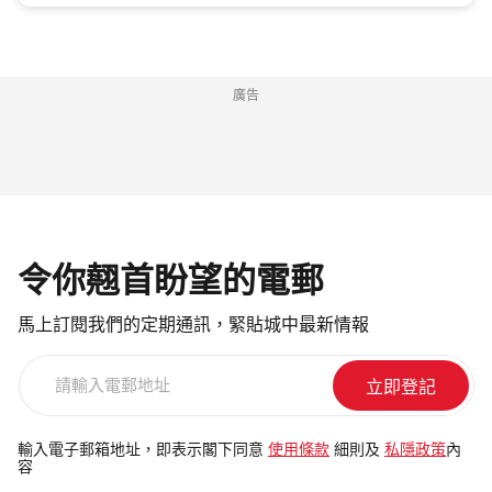
廣告
令你翹首盼望的電郵
馬上訂閱我們的定期通訊，緊貼城中最新情報
請
輸
入
電
輸入電子郵箱地址，即表示閣下同意
使用條款
細則及
私隱政策
內
容
郵