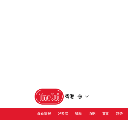
前
前
往
往
內
頁
容
尾
香港
最新情報
好去處
餐廳
酒吧
文化
旅遊