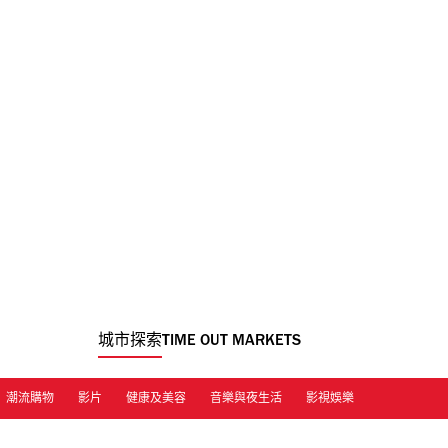
城市探索
TIME OUT MARKETS
潮流購物
影片
健康及美容
音樂與夜生活
影視娛樂