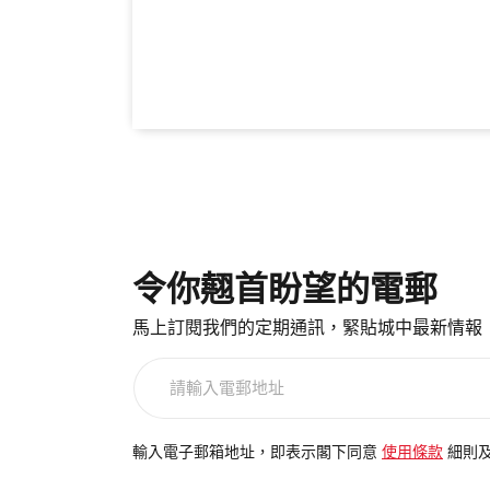
令你翹首盼望的電郵
馬上訂閱我們的定期通訊，緊貼城中最新情報
請
輸
入
電
輸入電子郵箱地址，即表示閣下同意
使用條款
細則
郵