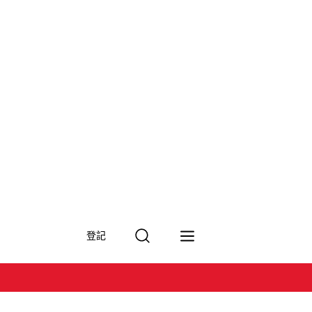
搜
登記
尋