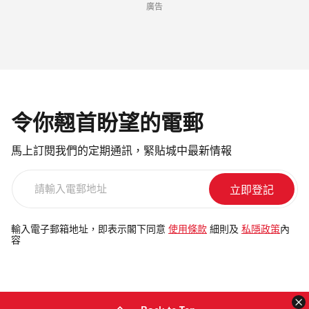
廣告
令你翹首盼望的電郵
馬上訂閱我們的定期通訊，緊貼城中最新情報
請
輸
入
電
輸入電子郵箱地址，即表示閣下同意
使用條款
細則及
私隱政策
內
容
郵
地
址