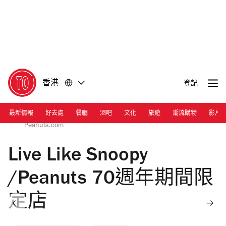
前
前
往
往
內
頁
容
尾
香港
登記
最新情報
好去處
餐廳
酒吧
文化
旅遊
潮流購物
影片
Photograph: Courtesy 2020 Peanuts Worldwide LLC,
Peanuts.com
Live Like Snoopy
/Peanuts 70週年期間限
定店