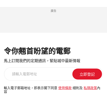
廣告
令你翹首盼望的電郵
馬上訂閱我們的定期通訊，緊貼城中最新情報
請
輸
入
電
輸入電子郵箱地址，即表示閣下同意
使用條款
細則及
私隱政策
內
容
郵
地
址