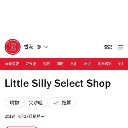
前
前
往
往
內
頁
容
尾
香港
登記
最新情報
好去處
餐廳
酒吧
文化
旅遊
潮流購物
影片
Photograph: Courtesy Little Silly Select Shop
Little Silly Select Shop
購物
尖沙咀
推薦
2019年4月17日星期三