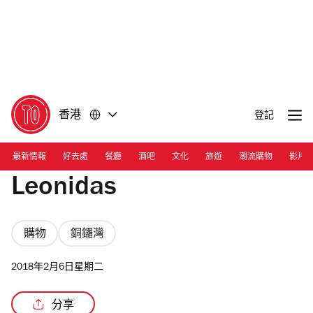
前
前
往
往
內
頁
容
尾
香港
登記
最新情報
好去處
餐廳
酒吧
文化
旅遊
潮流購物
影片
Leonidas
購物
銅鑼灣
2018年2月6日星期二
分享