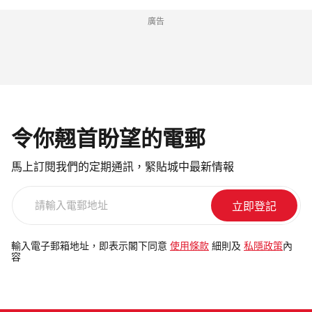
廣告
令你翹首盼望的電郵
馬上訂閱我們的定期通訊，緊貼城中最新情報
請
輸
入
電
輸入電子郵箱地址，即表示閣下同意
使用條款
細則及
私隱政策
內
容
郵
地
址