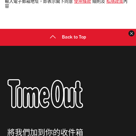
電
輸入電子郵箱地址，即表示閣下同意
使用條款
細則及
私隱政策
內
容
郵
地
址
Back to Top
將我們加到你的收件箱