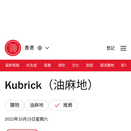
前
前
往
往
內
頁
容
尾
香港
登記
最新情報
好去處
餐廳
酒吧
文化
旅遊
潮流購物
影片
Photograph: Nicholas Wong
Kubrick（油麻地）
購物
油麻地
推薦
2022年10月15日星期六