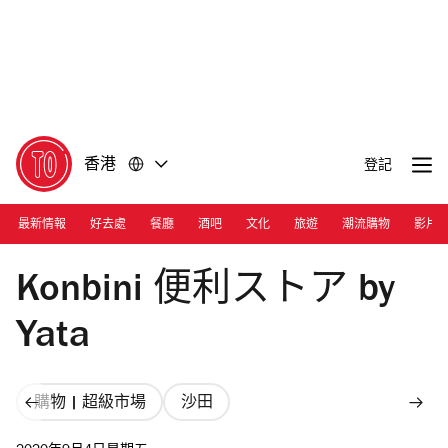
前
前
往
往
內
頁
容
尾
香港
登記
最新情報
好去處
餐廳
酒吧
文化
旅遊
潮流購物
影片
Photograph: Courtesy Yata Hong Kong
Konbini 便利ストア by
Yata
購物 | 超級市場
沙田