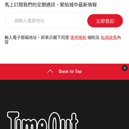
馬上訂閱我們的定期通訊，緊貼城中最新情報
請
輸
入
電
輸入電子郵箱地址，即表示閣下同意
使用條款
細則及
私隱政策
內
容
郵
地
址
Back to Top