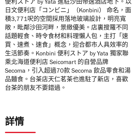
便利ストア by Yata 進駐沙田帝逸酒店地下。以
日文便利店「コンビニ」（Konbini） 命名，面
積3,771呎的空間採用落地玻璃設計，明亮寬
敞，毗鄰沙田河畔，景緻優美。店裏搜羅不同
話題輕食、時令食材和料理懶人包，主打「速
買、速煮、速食」概念，迎合都市人具效率的
生活節奏。
Konbini 便利ストア by Yata 獨家聯
乘
北海道便利店 Seicomart 的自營品牌
Secoma，引入超過70款 Secoma 飲品零食和湯
品麵食。台茶店天仁茗茶也進駐了新店，喜歡
台茶的朋友不要錯過。
詳情