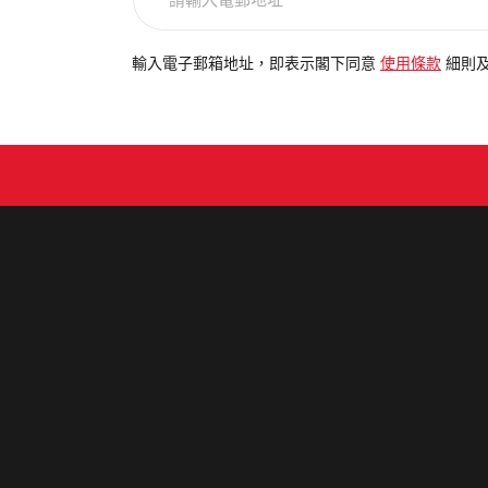
輸
入
電
輸入電子郵箱地址，即表示閣下同意
使用條款
細則
郵
地
址