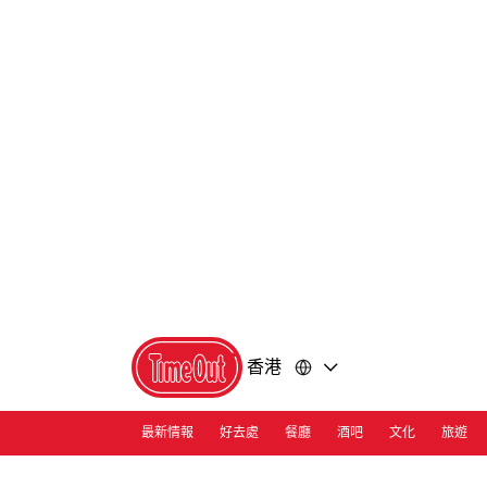
前
前
往
往
內
頁
容
尾
香港
最新情報
好去處
餐廳
酒吧
文化
旅遊