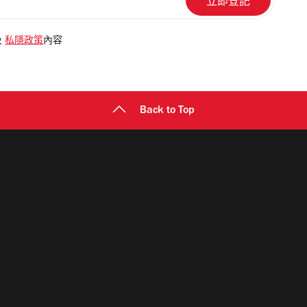
及
私隱政策
內容
Back to Top