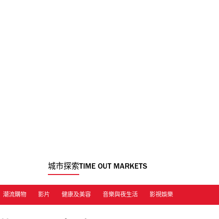
城市探索
TIME OUT MARKETS
潮流購物
影片
健康及美容
音樂與夜生活
影視娛樂