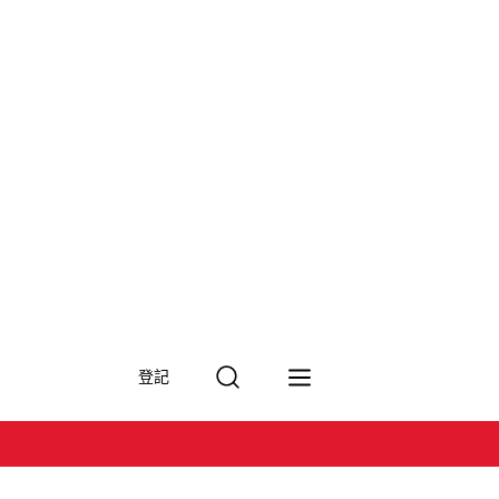
搜
登記
尋