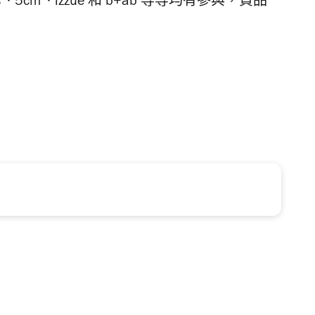
s
、
5cm
、
izzue
和
b+ab
等等均有參與，貨品