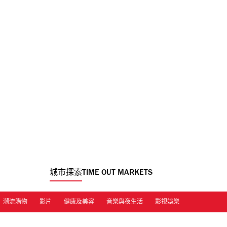
城市探索
TIME OUT MARKETS
潮流購物
影片
健康及美容
音樂與夜生活
影視娛樂