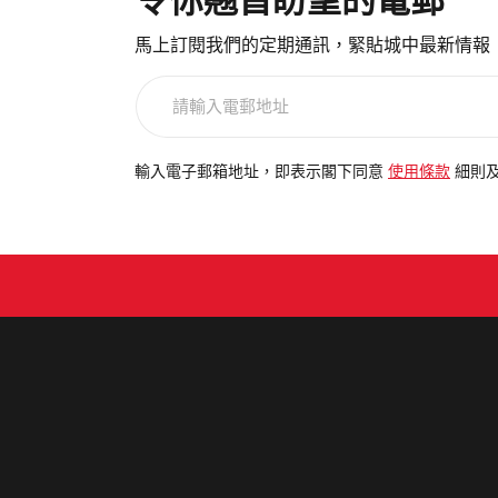
令你翹首盼望的電郵
馬上訂閱我們的定期通訊，緊貼城中最新情報
請
輸
入
電
輸入電子郵箱地址，即表示閣下同意
使用條款
細則
郵
地
址