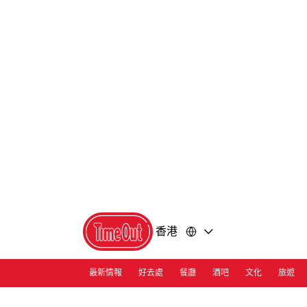
前
前
往
往
內
頁
容
尾
香港
最新情報
好去處
餐廳
酒吧
文化
旅遊