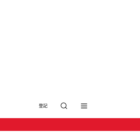
搜
登記
尋