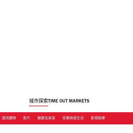
城市探索
TIME OUT MARKETS
潮流購物
影片
健康及美容
音樂與夜生活
影視娛樂