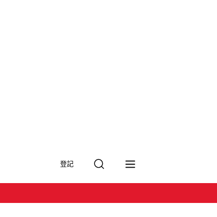
搜
登記
尋