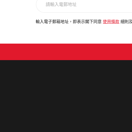
輸
入
電
輸入電子郵箱地址，即表示閣下同意
使用條款
細則
郵
地
址