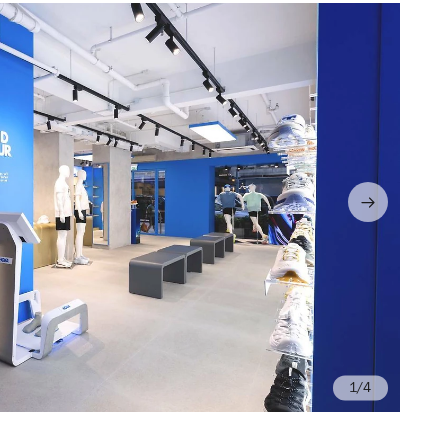
/4
Ph