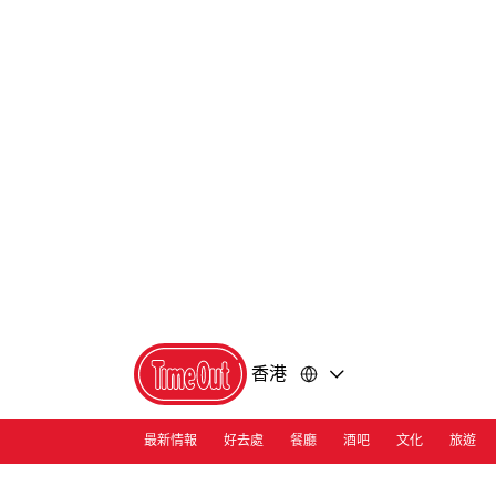
前
前
往
往
內
頁
容
尾
香港
最新情報
好去處
餐廳
酒吧
文化
旅遊