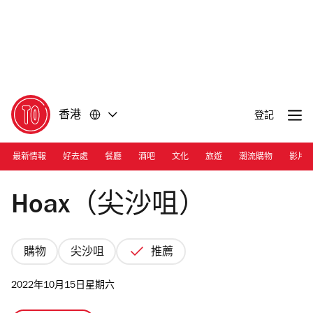
前
前
往
往
內
頁
容
尾
香港
登記
最新情報
好去處
餐廳
酒吧
文化
旅遊
潮流購物
影片
Photograph: Courtesy Hoax
Hoax（尖沙咀）
購物
尖沙咀
推薦
2022年10月15日星期六