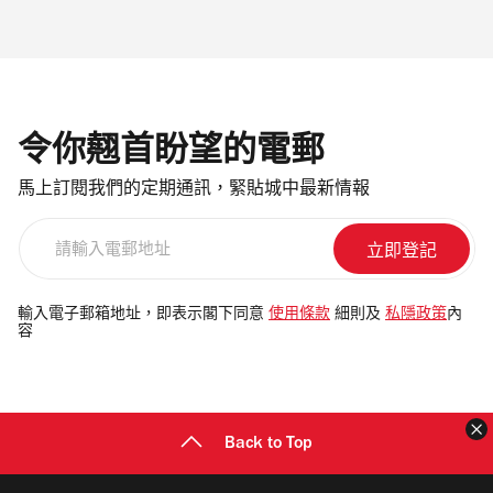
令你翹首盼望的電郵
馬上訂閱我們的定期通訊，緊貼城中最新情報
請
輸
入
電
輸入電子郵箱地址，即表示閣下同意
使用條款
細則及
私隱政策
內
容
郵
地
址
Back to Top